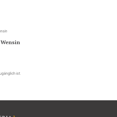
ensin
 Wensin
gänglich ist.